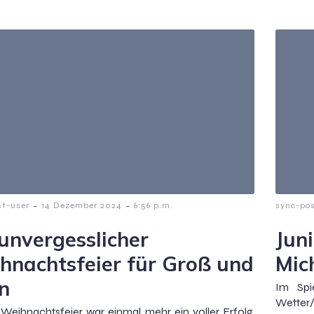
-
-
st-user
14 Dezember 2024
6:56 p.m.
sync-pos
 unvergesslicher
Jun
hnachtsfeier für Groß und
Mic
in
Im Spi
Wetter/
Weihnachtsfeier war einmal mehr ein voller Erfolg.