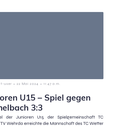
-
-
t-user
22 Mai 2024
11:47 a.m.
ioren U15 – Spiel gegen
helbach 3:3
el der Junioren U15 der Spielgemeinschaft TC
TV Wehrda erreichte die Mannschaft des TC Wetter